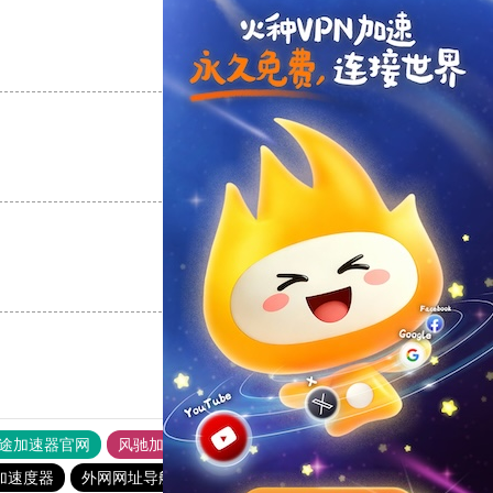
支持
[0]
反对
[0]
支持
[0]
反对
[0]
支持
[0]
反对
[0]
途加速器官网
风驰加速器
旋风加速器
加速度器
外网网址导航
软件中心
雷霆加速
狂飙加速器