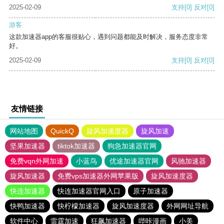
2025-02-09
支持
[0]
反对
[0]
游客
这款加速器app的客服很贴心，遇到问题都能及时解决，服务态度非常
好。
2025-02-09
支持
[0]
反对
[0]
友情链接
网站地图
QuickQ
旋风加速度器
旋风加速
坚果加速器
tiktok加速器
狗急加速器官网
免费vqn外网加速
小蓝鸟
优途加速器官网
风驰加速器
旋风加速器
免费vps加速器外网苹果版
旋风加速度器
快连加速器
快连加速器官网入口
原子加速器
快鸭加速器
快柠檬加速器
旋风加速度器
外网网址导航
软件中心
雷霆加速
狂飙加速器
哔咔漫画
小美