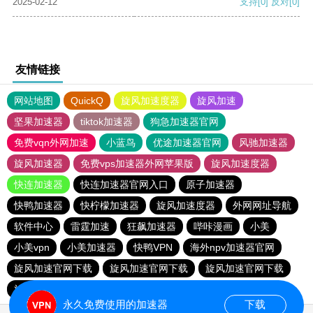
2025-02-12
支持
[0]
反对
[0]
友情链接
网站地图
QuickQ
旋风加速度器
旋风加速
坚果加速器
tiktok加速器
狗急加速器官网
免费vqn外网加速
小蓝鸟
优途加速器官网
风驰加速器
旋风加速器
免费vps加速器外网苹果版
旋风加速度器
快连加速器
快连加速器官网入口
原子加速器
快鸭加速器
快柠檬加速器
旋风加速度器
外网网址导航
软件中心
雷霆加速
狂飙加速器
哔咔漫画
小美
小美vpn
小美加速器
快鸭VPN
海外npv加速器官网
旋风加速官网下载
旋风加速官网下载
旋风加速官网下载
旋风加速官网下载
永久免费使用的加速器
下载