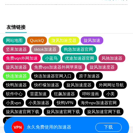
友情链接
网站地图
QuickQ
旋风加速度器
旋风加速
坚果加速器
tiktok加速器
狗急加速器官网
免费vqn外网加速
小蓝鸟
优途加速器官网
风驰加速器
旋风加速器
免费vps加速器外网苹果版
旋风加速度器
快连加速器
快连加速器官网入口
原子加速器
快鸭加速器
快柠檬加速器
旋风加速度器
外网网址导航
软件中心
雷霆加速
狂飙加速器
哔咔漫画
小美
小美vpn
小美加速器
快鸭VPN
海外npv加速器官网
旋风加速官网下载
旋风加速官网下载
旋风加速官网下载
旋风加速官网下载
永久免费使用的加速器
下载