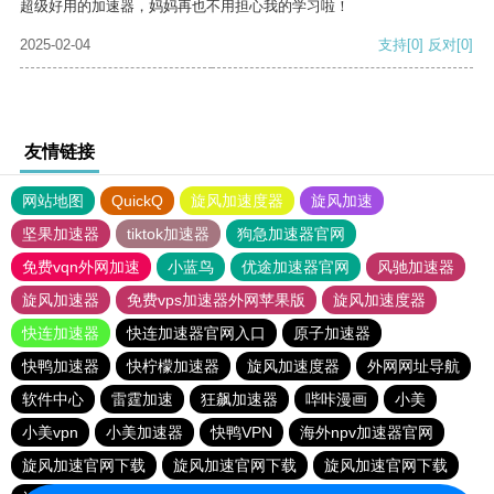
超级好用的加速器，妈妈再也不用担心我的学习啦！
2025-02-04
支持
[0]
反对
[0]
友情链接
网站地图
QuickQ
旋风加速度器
旋风加速
坚果加速器
tiktok加速器
狗急加速器官网
免费vqn外网加速
小蓝鸟
优途加速器官网
风驰加速器
旋风加速器
免费vps加速器外网苹果版
旋风加速度器
快连加速器
快连加速器官网入口
原子加速器
快鸭加速器
快柠檬加速器
旋风加速度器
外网网址导航
软件中心
雷霆加速
狂飙加速器
哔咔漫画
小美
小美vpn
小美加速器
快鸭VPN
海外npv加速器官网
旋风加速官网下载
旋风加速官网下载
旋风加速官网下载