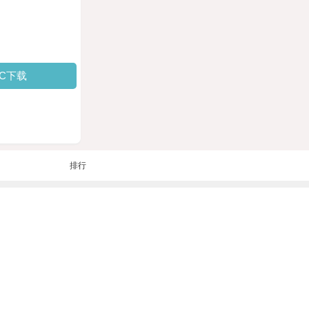
PC下载
排行