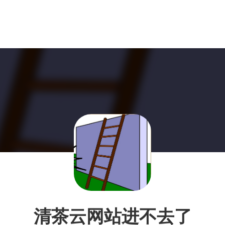
清茶云网站进不去了