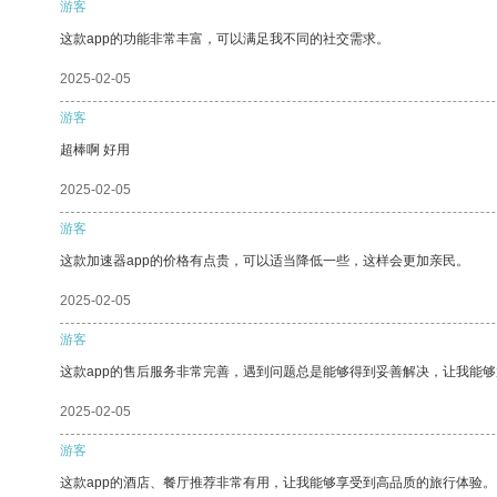
游客
这款app的功能非常丰富，可以满足我不同的社交需求。
2025-02-05
游客
超棒啊 好用
2025-02-05
游客
这款加速器app的价格有点贵，可以适当降低一些，这样会更加亲民。
2025-02-05
游客
这款app的售后服务非常完善，遇到问题总是能够得到妥善解决，让我能
2025-02-05
游客
这款app的酒店、餐厅推荐非常有用，让我能够享受到高品质的旅行体验。