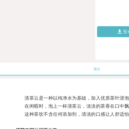
安
简介
清茶云是一种以纯净水为基础，加入优质茶叶浸泡
在闲暇时，泡上一杯清茶云，淡淡的茶香在口中飘
这种茶饮不含任何添加剂，清淡的口感让人舒适怡