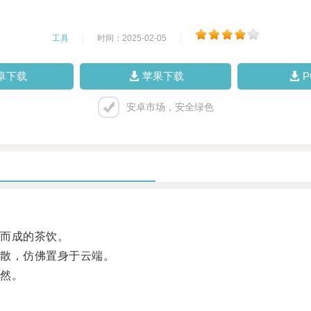
工具
|
时间：2025-02-05
|
卓下载
苹果下载
安卓市场，安全绿色
而成的茶饮。
散，仿佛置身于云端。
然。