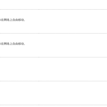
你在网络上自由移动。
你在网络上自由移动。