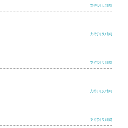
支持
[0]
反对
[0]
支持
[0]
反对
[0]
支持
[0]
反对
[0]
支持
[0]
反对
[0]
支持
[0]
反对
[0]