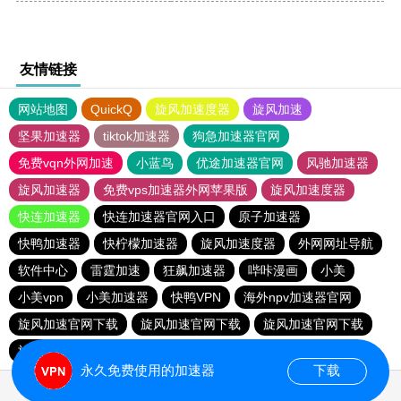
友情链接
网站地图
QuickQ
旋风加速度器
旋风加速
坚果加速器
tiktok加速器
狗急加速器官网
免费vqn外网加速
小蓝鸟
优途加速器官网
风驰加速器
旋风加速器
免费vps加速器外网苹果版
旋风加速度器
快连加速器
快连加速器官网入口
原子加速器
快鸭加速器
快柠檬加速器
旋风加速度器
外网网址导航
软件中心
雷霆加速
狂飙加速器
哔咔漫画
小美
小美vpn
小美加速器
快鸭VPN
海外npv加速器官网
旋风加速官网下载
旋风加速官网下载
旋风加速官网下载
旋风加速官网下载
永久免费使用的加速器
下载