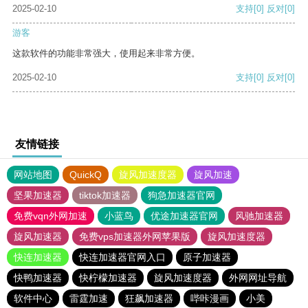
2025-02-10
支持
[0]
反对
[0]
游客
这款软件的功能非常强大，使用起来非常方便。
2025-02-10
支持
[0]
反对
[0]
友情链接
网站地图
QuickQ
旋风加速度器
旋风加速
坚果加速器
tiktok加速器
狗急加速器官网
免费vqn外网加速
小蓝鸟
优途加速器官网
风驰加速器
旋风加速器
免费vps加速器外网苹果版
旋风加速度器
快连加速器
快连加速器官网入口
原子加速器
快鸭加速器
快柠檬加速器
旋风加速度器
外网网址导航
软件中心
雷霆加速
狂飙加速器
哔咔漫画
小美