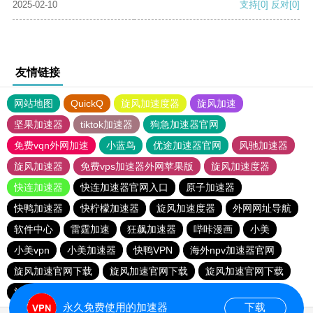
2025-02-10
支持
[0]
反对
[0]
友情链接
网站地图
QuickQ
旋风加速度器
旋风加速
坚果加速器
tiktok加速器
狗急加速器官网
免费vqn外网加速
小蓝鸟
优途加速器官网
风驰加速器
旋风加速器
免费vps加速器外网苹果版
旋风加速度器
快连加速器
快连加速器官网入口
原子加速器
快鸭加速器
快柠檬加速器
旋风加速度器
外网网址导航
软件中心
雷霆加速
狂飙加速器
哔咔漫画
小美
小美vpn
小美加速器
快鸭VPN
海外npv加速器官网
旋风加速官网下载
旋风加速官网下载
旋风加速官网下载
旋风加速官网下载
永久免费使用的加速器
下载