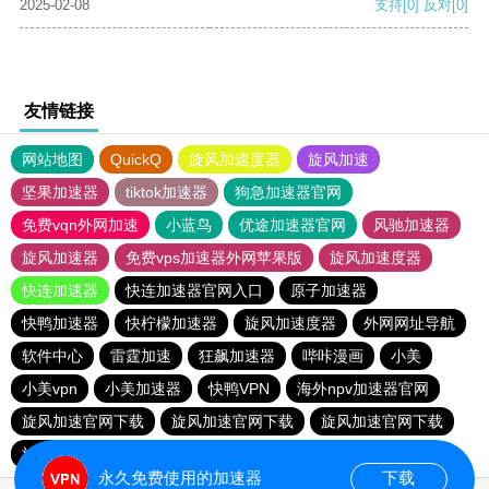
2025-02-08
支持
[0]
反对
[0]
友情链接
网站地图
QuickQ
旋风加速度器
旋风加速
坚果加速器
tiktok加速器
狗急加速器官网
免费vqn外网加速
小蓝鸟
优途加速器官网
风驰加速器
旋风加速器
免费vps加速器外网苹果版
旋风加速度器
快连加速器
快连加速器官网入口
原子加速器
快鸭加速器
快柠檬加速器
旋风加速度器
外网网址导航
软件中心
雷霆加速
狂飙加速器
哔咔漫画
小美
小美vpn
小美加速器
快鸭VPN
海外npv加速器官网
旋风加速官网下载
旋风加速官网下载
旋风加速官网下载
旋风加速官网下载
永久免费使用的加速器
下载