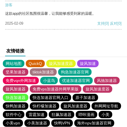
游客
这款app的社区氛围很温馨，让我能够感受到家的温暖。
2025-02-09
支持
[0]
反对
[0]
友情链接
网站地图
QuickQ
旋风加速度器
旋风加速
坚果加速器
tiktok加速器
狗急加速器官网
免费vqn外网加速
小蓝鸟
优途加速器官网
风驰加速器
旋风加速器
免费vps加速器外网苹果版
旋风加速度器
快连加速器
快连加速器官网入口
原子加速器
快鸭加速器
快柠檬加速器
旋风加速度器
外网网址导航
软件中心
雷霆加速
狂飙加速器
哔咔漫画
小美
小美vpn
小美加速器
快鸭VPN
海外npv加速器官网