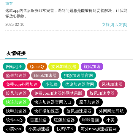
游客
这款app的售后服务非常完善，遇到问题总是能够得到妥善解决，让我能
够放心购物。
2025-02-10
支持
[0]
反对
[0]
友情链接
网站地图
QuickQ
旋风加速度器
旋风加速
坚果加速器
tiktok加速器
狗急加速器官网
免费vqn外网加速
小蓝鸟
优途加速器官网
风驰加速器
旋风加速器
免费vps加速器外网苹果版
旋风加速度器
快连加速器
快连加速器官网入口
原子加速器
快鸭加速器
快柠檬加速器
旋风加速度器
外网网址导航
软件中心
雷霆加速
狂飙加速器
哔咔漫画
小美
小美vpn
小美加速器
快鸭VPN
海外npv加速器官网