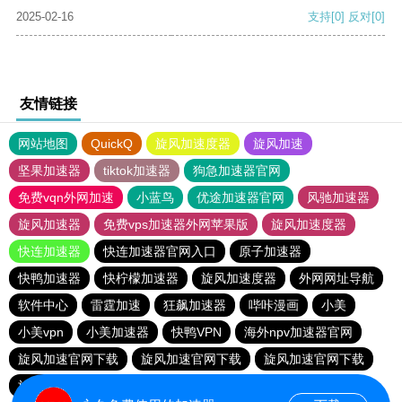
2025-02-16
支持
[0]
反对
[0]
友情链接
网站地图
QuickQ
旋风加速度器
旋风加速
坚果加速器
tiktok加速器
狗急加速器官网
免费vqn外网加速
小蓝鸟
优途加速器官网
风驰加速器
旋风加速器
免费vps加速器外网苹果版
旋风加速度器
快连加速器
快连加速器官网入口
原子加速器
快鸭加速器
快柠檬加速器
旋风加速度器
外网网址导航
软件中心
雷霆加速
狂飙加速器
哔咔漫画
小美
小美vpn
小美加速器
快鸭VPN
海外npv加速器官网
旋风加速官网下载
旋风加速官网下载
旋风加速官网下载
旋风加速官网下载