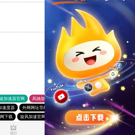
支持
[0]
反对
[0]
支持
[0]
反对
[0]
途加速器官网
风驰加速器
旋风加速器
加速度器
外网网址导航
软件中心
雷霆加速
狂飙加速器
网下载
旋风加速官网下载
排行
推荐