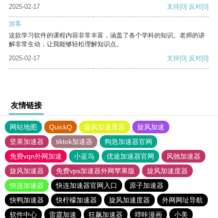
2025-02-17
支持
[0]
反对
[0]
游客
这款学习软件的课程内容非常丰富，涵盖了各个学科的知识。老师的讲
解非常生动，让我能够轻松理解知识点。
2025-02-17
支持
[0]
反对
[0]
友情链接
网站地图
QuickQ
旋风加速度器
旋风加速
坚果加速器
tiktok加速器
狗急加速器官网
免费vqn外网加速
小蓝鸟
优途加速器官网
风驰加速器
旋风加速器
免费vps加速器外网苹果版
旋风加速度器
快连加速器
快连加速器官网入口
原子加速器
快鸭加速器
快柠檬加速器
旋风加速度器
外网网址导航
软件中心
雷霆加速
狂飙加速器
哔咔漫画
小美