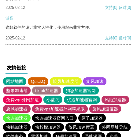
2025-02-12
支持
[0]
反对
[0]
游客
这款软件的设计非常人性化，使用起来非常方便。
2025-02-12
支持
[0]
反对
[0]
友情链接
网站地图
QuickQ
旋风加速度器
旋风加速
坚果加速器
tiktok加速器
狗急加速器官网
免费vqn外网加速
小蓝鸟
优途加速器官网
风驰加速器
旋风加速器
免费vps加速器外网苹果版
旋风加速度器
快连加速器
快连加速器官网入口
原子加速器
快鸭加速器
快柠檬加速器
旋风加速度器
外网网址导航
软件中心
雷霆加速
狂飙加速器
哔咔漫画
小美